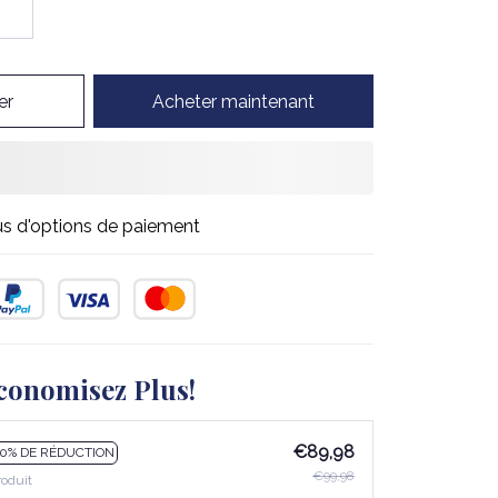
er
Acheter maintenant
us d'options de paiement
conomisez Plus!
€89,98
10% DE RÉDUCTION
€99,98
roduit