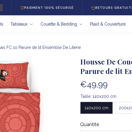
PAIEMENT 100% SÉCURISÉ
RETOURS GRATUITS 30 JOUR
és
Tableaux
Couette & Bedding
Plaid & Couverture
s FC 10 Parure de lit Ensemble De Literie
Housse De Coue
Parure de lit E
€49,99
Taille: 140x200 cm
140x200 cm
200x2
Quantité