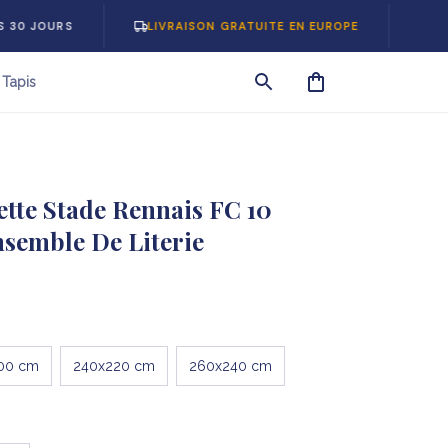
S
LIVRAISON GRATUITE EN EUROPE
-5% SUR VO
Tapis
tte Stade Rennais FC 10 
nsemble De Literie
00 cm
240x220 cm
260x240 cm