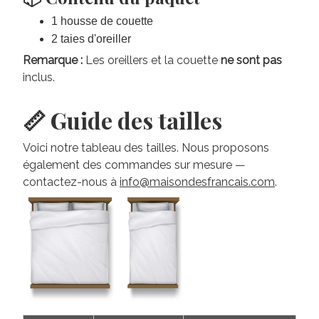
inclus.
📏 Guide des tailles
Voici notre tableau des tailles. Nous proposons
également des commandes sur mesure —
contactez-nous à
info@maisondesfrancais.com
.
Sac de lit
Taie d’oreiller
Taille
(cm)
(cm)
Single
140 x 200
75 x 50