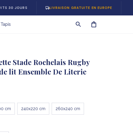
OURS
LIVRAISON GRATUITE EN EUROPE
-5% SUR
Tapis
tte Stade Rochelais Rugby 
de lit Ensemble De Literie
00 cm
240x220 cm
260x240 cm