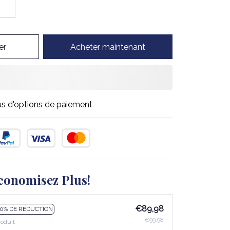
er
Acheter maintenant
us d'options de paiement
conomisez Plus!
€89,98
10% DE RÉDUCTION
€99,98
roduit