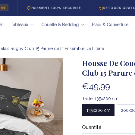
PAIEMENT 100% SÉCURISÉ
RETOURS GRATUITS 30 J
és
Tableaux
Couette & Bedding
Plaid & Couverture
lais Rugby Club 15 Parure de lit Ensemble De Literie
Housse De Coue
Club 15 Parure 
€49,99
Taille: 135x200 cm
135x200 cm
200x2
Quantité