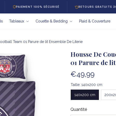
PAIEMENT 100% SÉCURISÉ
RETOURS GRATUITS 30 JOURS
és
Tableaux
Couette & Bedding
Plaid & Couverture
otball Team 01 Parure de lit Ensemble De Literie
Housse De Coue
01 Parure de li
€49,99
Taille: 140x200 cm
140x200 cm
200x2
Quantité