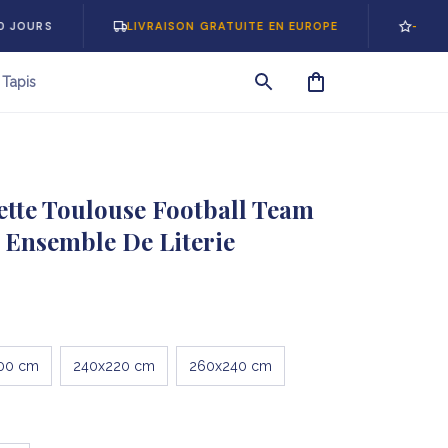
LIVRAISON GRATUITE EN EUROPE
-5% SUR VOT
Tapis
tte Toulouse Football Team 
t Ensemble De Literie
00 cm
240x220 cm
260x240 cm