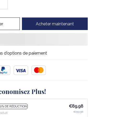
er
Acheter maintenant
us d'options de paiement
conomisez Plus!
€89,98
10% DE RÉDUCTION
€99,98
roduit