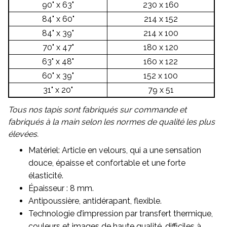
90" x 63"
230 x 160
84" x 60"
214 x 152
84" x 39"
214 x 100
70" x 47"
180 x 120
63" x 48"
160 x 122
60" x 39"
152 x 100
31" x 20"
79 x 51
Tous nos tapis sont fabriqués sur commande et
fabriqués à la main selon les normes de qualité les plus
élevées.
Matériel: Article en velours, qui a une sensation
douce, épaisse et confortable et une forte
élasticité.
Épaisseur : 8 mm.
Antipoussière, antidérapant, flexible.
Technologie d’impression par transfert thermique,
couleurs et images de haute qualité, difficiles à