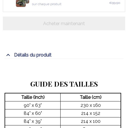
€99,90
sur chaque produit
Acheter maintenant
Détails du produit
GUIDE DES TAILLES
Taille (inch)
Taille (cm)
90" x 63"
230 x 160
84" x 60"
214 x 152
84" x 39"
214 x 100