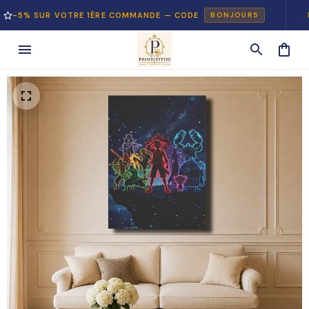
 SUR VOTRE 1ÈRE COMMANDE — CODE
PAIE
BONJOUR5