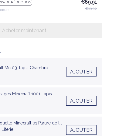
€89,91
10% DE RÉDUCTION
€99,90
roduit
Acheter maintenant
t
aft Mc 03 Tapis Chambre
AJOUTER
nages Minecraft 1001 Tapis
AJOUTER
ette Minecraft 01 Parure de lit
Literie
AJOUTER