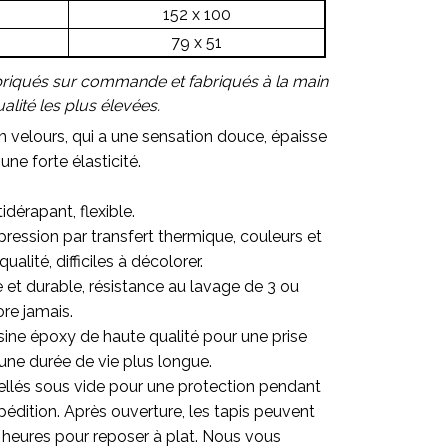
152 x 100
79 x 51
briqués sur commande et fabriqués à la main
lité les plus élevées.
en velours, qui a une sensation douce, épaisse
une forte élasticité.
.
idérapant, flexible.
ression par transfert thermique, couleurs et
alité, difficiles à décolorer.
re et durable, résistance au lavage de 3 ou
ore jamais.
sine époxy de haute qualité pour une prise
une durée de vie plus longue.
ellés sous vide pour une protection pendant
pédition. Après ouverture, les tapis peuvent
 heures pour reposer à plat. Nous vous