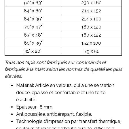
90" x 63"
230 x 160
84" x 60"
214 x 152
84" x 39"
214 x 100
70" x 47"
180 x 120
63" x 48"
160 x 122
60" x 39"
152 x 100
31" x 20"
79 x 51
Tous nos tapis sont fabriqués sur commande et
fabriqués à la main selon les normes de qualité les plus
élevées.
Matériel: Article en velours, qui a une sensation
douce, épaisse et confortable et une forte
élasticité.
Épaisseur : 8 mm.
Antipoussière, antidérapant, flexible.
Technologie d’impression par transfert thermique,
couleurs et images de haute qualité, difficiles à