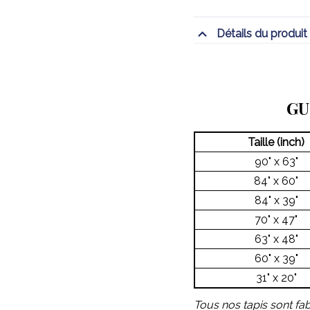
Détails du produit
GU
Taille (inch)
90" x 63"
84" x 60"
84" x 39"
70" x 47"
63" x 48"
60" x 39"
31" x 20"
Tous nos tapis sont fa