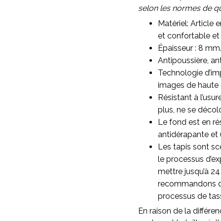
selon les normes de qua
Matériel: Article 
et confortable et 
Épaisseur : 8 mm
Antipoussière, ant
Technologie d’imp
images de haute qu
Résistant à l’usu
plus, ne se décol
Le fond est en ré
antidérapante et 
Les tapis sont sc
le processus d’ex
mettre jusqu’à 24
recommandons d’as
processus de ta
En raison de la différen