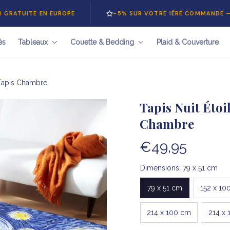
E EN EUROPE
-5% SUR VOTRE 1ÈRE COMMANDE — CODE
B
és
Tableaux
Couette & Bedding
Plaid & Couverture
r Tapis Chambre
Tapis Nuit Étoi
Chambre
€49,95
Dimensions: 79 x 51 cm
79 x 51 cm
152 x 10
214 x 100 cm
214 x 