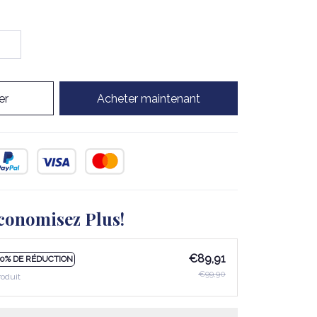
er
Acheter maintenant
conomisez Plus!
€89,91
10% DE RÉDUCTION
€99,90
roduit