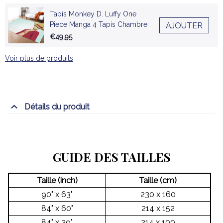
Tapis Monkey D. Luffy One
Piece Manga 4 Tapis Chambre
AJOUTER
€49,95
Voir plus de produits
Détails du produit
GUIDE DES TAILLES
Taille (inch)
Taille (cm)
90" x 63"
230 x 160
84" x 60"
214 x 152
84" x 39"
214 x 100