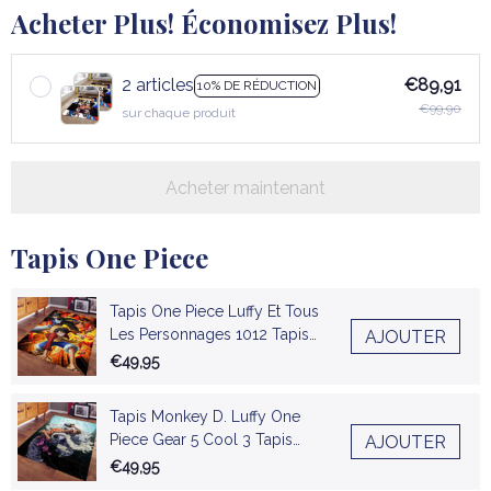
Acheter Plus! Économisez Plus!
2 articles
€89,91
10% DE RÉDUCTION
€99,90
sur chaque produit
Acheter maintenant
Tapis One Piece
Tapis One Piece Luffy Et Tous
Les Personnages 1012 Tapis
AJOUTER
Chambre
€49,95
Tapis Monkey D. Luffy One
Piece Gear 5 Cool 3 Tapis
AJOUTER
Chambre
€49,95