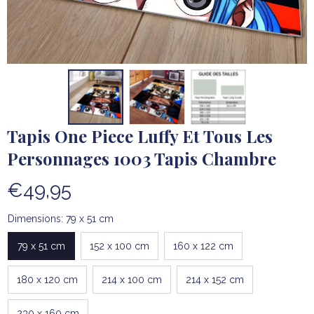
Tapis One Piece Luffy Et Tous Les 
Personnages 1003 Tapis Chambre
€49,95
Dimensions: 79 x 51 cm
79 x 51 cm
152 x 100 cm
160 x 122 cm
180 x 120 cm
214 x 100 cm
214 x 152 cm
230 x 160 cm