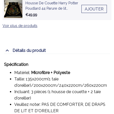
Housse De Couette Harry Potter
Poudlard 44 Parure de lit
AJOUTER
Ensemble De Literie
€49,99
Voir plus de produits
Détails du produit
Spécification
Matériel:
Microfibre + Polyeste
Taille: 135x200cm(1 taie
d'oreiller)/200x200cm/240x220cm/260x220cm
Incluant: 3 pièces (1 housse de couette + 2 taie
d'oreiller)
Veuillez noter: PAS DE COMFORTER, DE DRAPS
DE LIT ET D'OREILLER