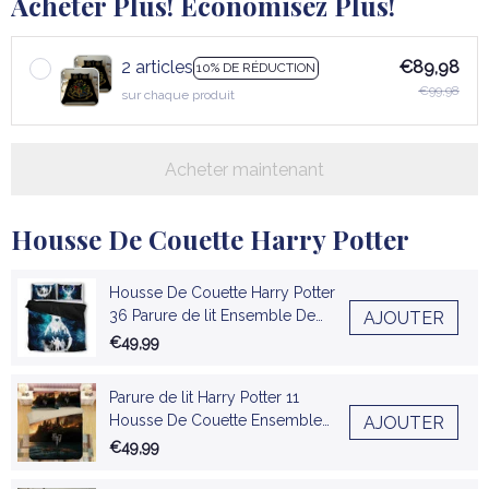
Acheter Plus! Économisez Plus!
2 articles
€89,98
10% DE RÉDUCTION
€99,98
sur chaque produit
Acheter maintenant
Housse De Couette Harry Potter
Housse De Couette Harry Potter
36 Parure de lit Ensemble De
AJOUTER
Literie
€49,99
Parure de lit Harry Potter 11
Housse De Couette Ensemble
AJOUTER
De Literie
€49,99