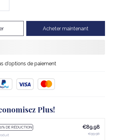
er
Acheter maintenant
us d'options de paiement
conomisez Plus!
€89,98
10% DE RÉDUCTION
€99,98
roduit