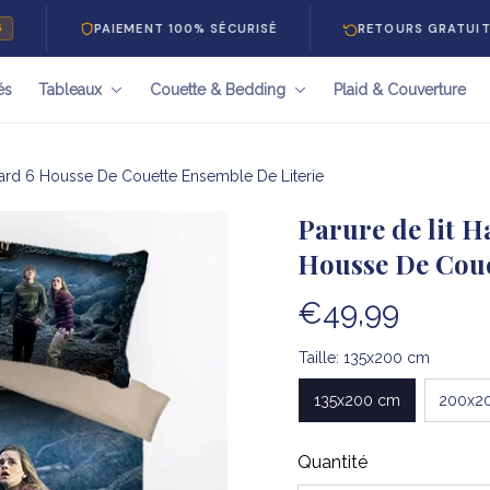
PAIEMENT 100% SÉCURISÉ
RETOURS GRATUITS 30 JOURS
és
Tableaux
Couette & Bedding
Plaid & Couverture
dlard 6 Housse De Couette Ensemble De Literie
Parure de lit H
Housse De Coue
€49,99
Taille: 135x200 cm
135x200 cm
200x2
Quantité