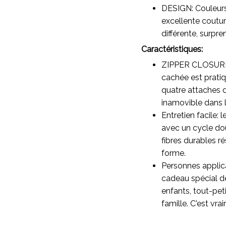
DESIGN: Couleurs 
excellente coutur
différente, surpre
Caractéristiques:
ZIPPER CLOSURE 
cachée est pratiq
quatre attaches d
inamovible dans 
Entretien facile:
avec un cycle dou
fibres durables r
forme.
Personnes applic
cadeau spécial de
enfants, tout-pet
famille. C'est vr