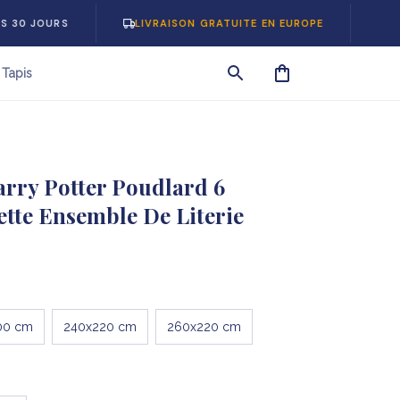
LIVRAISON GRATUITE EN EUROPE
-5% SUR VOT
Tapis
arry Potter Poudlard 6 
tte Ensemble De Literie
00 cm
240x220 cm
260x220 cm