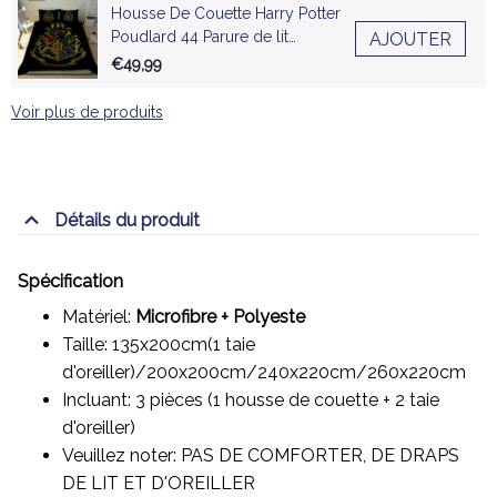
Housse De Couette Harry Potter
Poudlard 44 Parure de lit
AJOUTER
Ensemble De Literie
€49,99
Voir plus de produits
Détails du produit
Spécification
Matériel:
Microfibre + Polyeste
Taille: 135x200cm(1 taie
d'oreiller)/200x200cm/240x220cm/260x220cm
Incluant: 3 pièces (1 housse de couette + 2 taie
d'oreiller)
Veuillez noter: PAS DE COMFORTER, DE DRAPS
DE LIT ET D'OREILLER