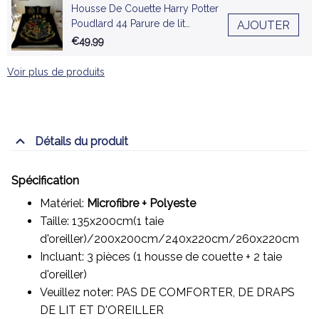
Housse De Couette Harry Potter
Poudlard 44 Parure de lit
AJOUTER
Ensemble De Literie
€49,99
Voir plus de produits
Détails du produit
Spécification
Matériel:
Microfibre + Polyeste
Taille: 135x200cm(1 taie
d'oreiller)/200x200cm/240x220cm/260x220cm
Incluant: 3 pièces (1 housse de couette + 2 taie
d'oreiller)
Veuillez noter: PAS DE COMFORTER, DE DRAPS
DE LIT ET D'OREILLER