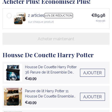
Acheter Plus! Économisez Plus!
2 articles
€89,98
10% DE RÉDUCTION
€99,98
sur chaque produit
Acheter maintenant
Housse De Couette Harry Potter
Housse De Couette Harry Potter
36 Parure de lit Ensemble De
AJOUTER
Literie
€49,99
Parure de lit Harry Potter 11
Housse De Couette Ensemble
AJOUTER
De Literie
€49,99