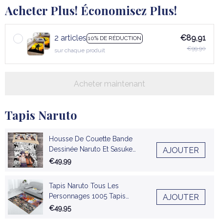
Acheter Plus! Économisez Plus!
2 articles
€89,91
10% DE RÉDUCTION
€99,90
sur chaque produit
Acheter maintenant
Tapis Naruto
Housse De Couette Bande
Dessinée Naruto Et Sasuke
AJOUTER
Parure de lit Ensemble De
€49,99
Literie
Tapis Naruto Tous Les
Personnages 1005 Tapis
AJOUTER
Chambre
€49,95