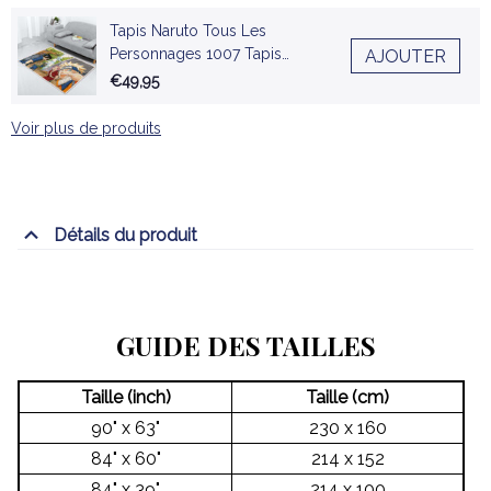
Tapis Naruto Tous Les
Personnages 1007 Tapis
AJOUTER
Chambre
€49,95
Voir plus de produits
Détails du produit
GUIDE DES TAILLES
Taille (inch)
Taille (cm)
90" x 63"
230 x 160
84" x 60"
214 x 152
84" x 39"
214 x 100