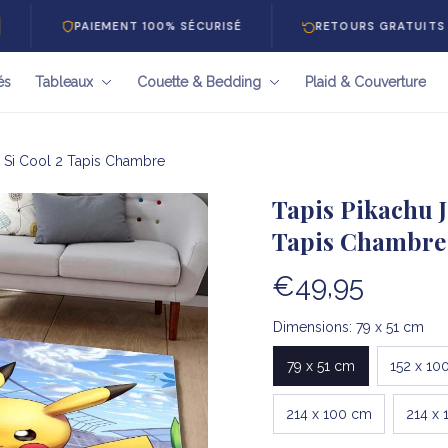
PAIEMENT 100% SÉCURISÉ
RETOURS GRATUITS 30 JOURS
és
Tableaux
Couette & Bedding
Plaid & Couverture
l Si Cool 2 Tapis Chambre
Tapis Pikachu J
Tapis Chambre
€49,95
Dimensions: 79 x 51 cm
79 x 51 cm
152 x 10
214 x 100 cm
214 x 