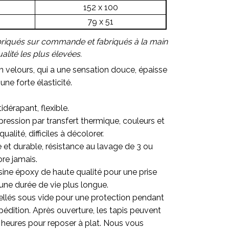
152 x 100
79 x 51
briqués sur commande et fabriqués à la main
lité les plus élevées.
en velours, qui a une sensation douce, épaisse
une forte élasticité.
.
idérapant, flexible.
ression par transfert thermique, couleurs et
alité, difficiles à décolorer.
re et durable, résistance au lavage de 3 ou
ore jamais.
sine époxy de haute qualité pour une prise
une durée de vie plus longue.
ellés sous vide pour une protection pendant
pédition. Après ouverture, les tapis peuvent
 heures pour reposer à plat. Nous vous