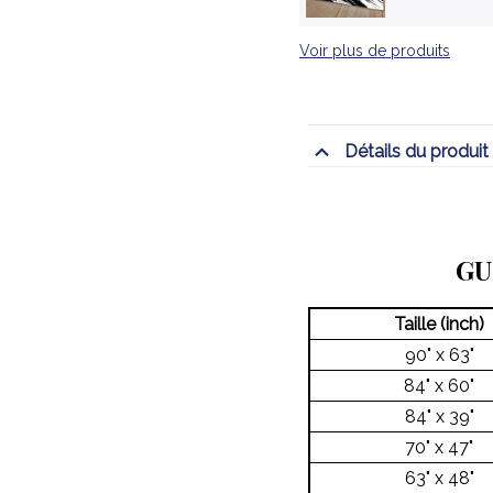
Voir plus de produits
Détails du produit
GU
Taille (inch)
90" x 63"
84" x 60"
84" x 39"
70" x 47"
63" x 48"