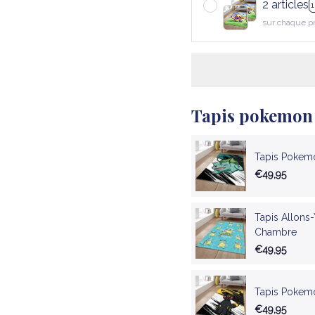
2 articles
sur chaque p
Tapis pokemon
Tapis Pokemo
€49,95
Tapis Allons
Chambre
€49,95
Tapis Pokem
€49,95