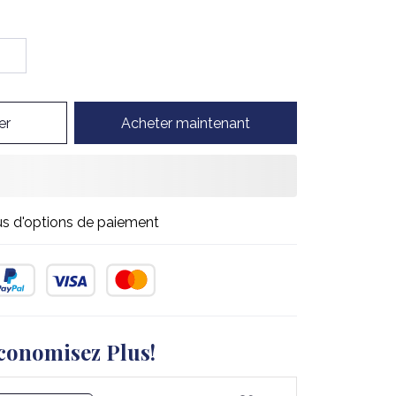
er
Acheter maintenant
us d'options de paiement
conomisez Plus!