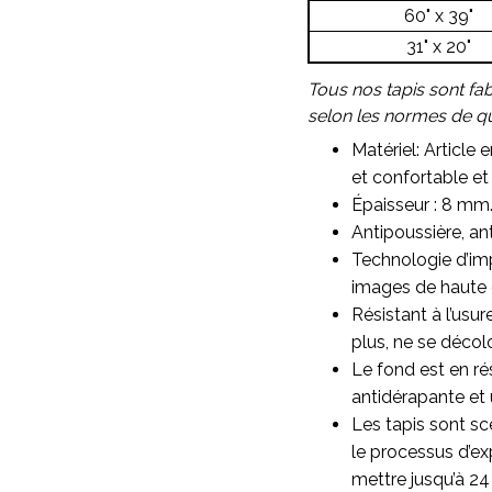
60" x 39"
31" x 20"
Tous nos tapis sont fa
selon les normes de qua
Matériel: Article 
et confortable et 
Épaisseur : 8 mm
Antipoussière, ant
Technologie d’imp
images de haute qu
Résistant à l’usu
plus, ne se décol
Le fond est en ré
antidérapante et 
Les tapis sont sc
le processus d’ex
mettre jusqu’à 24