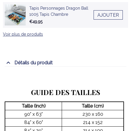
Tapis Personnages Dragon Ball
1005 Tapis Chambre
AJOUTER
€49,95
Voir plus de produits
Détails du produit
GUIDE DES TAILLES
Taille (inch)
Taille (cm)
90" x 63"
230 x 160
84" x 60"
214 x 152
84" x 39"
214 x 100