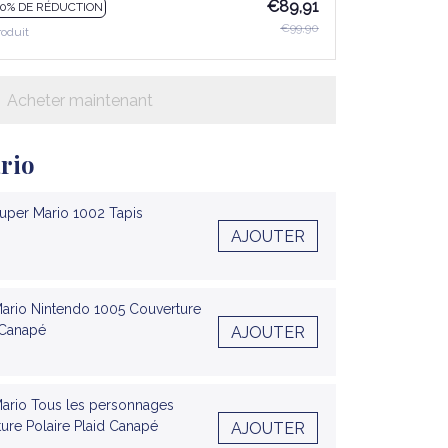
€89,91
10% DE RÉDUCTION
€99,90
roduit
Acheter maintenant
rio
Super Mario 1002 Tapis
AJOUTER
Mario Nintendo 1005 Couverture
 Canapé
AJOUTER
Mario Tous les personnages
ure Polaire Plaid Canapé
AJOUTER