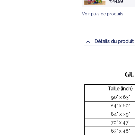
€44,99
Voir plus de produits
Détails du produit
GU
Taille (inch)
90" x 63"
84" x 60"
84" x 39"
70" x 47"
63" x 48"