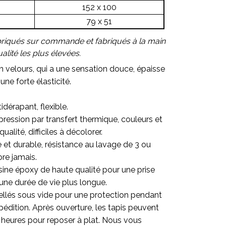
152 x 100
79 x 51
briqués sur commande et fabriqués à la main
lité les plus élevées.
en velours, qui a une sensation douce, épaisse
une forte élasticité.
.
idérapant, flexible.
ression par transfert thermique, couleurs et
alité, difficiles à décolorer.
re et durable, résistance au lavage de 3 ou
ore jamais.
sine époxy de haute qualité pour une prise
une durée de vie plus longue.
ellés sous vide pour une protection pendant
pédition. Après ouverture, les tapis peuvent
 heures pour reposer à plat. Nous vous