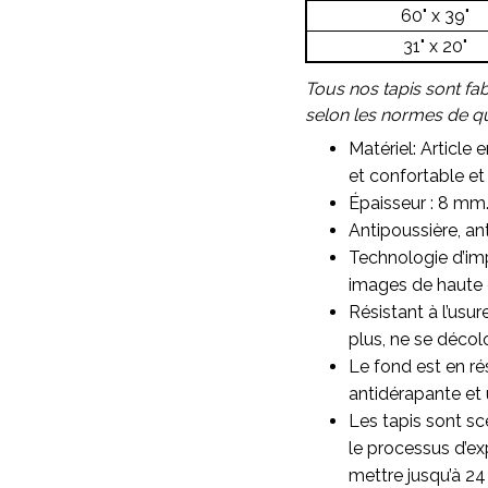
60" x 39"
31" x 20"
Tous nos tapis sont fa
selon les normes de qua
Matériel: Article 
et confortable et 
Épaisseur : 8 mm
Antipoussière, ant
Technologie d’imp
images de haute qu
Résistant à l’usu
plus, ne se décol
Le fond est en ré
antidérapante et 
Les tapis sont sc
le processus d’ex
mettre jusqu’à 24