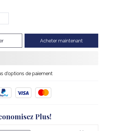
er
Acheter maintenant
us d'options de paiement
conomisez Plus!