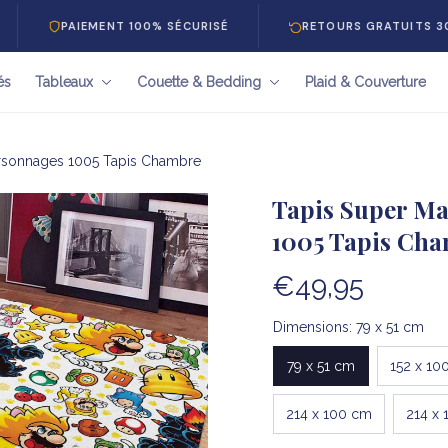
AIEMENT 100% SÉCURISÉ
RETOURS GRATUITS 30 JOURS
és
Tableaux
Couette & Bedding
Plaid & Couverture
ersonnages 1005 Tapis Chambre
Tapis Super Ma
1005 Tapis Ch
€49,95
Dimensions: 79 x 51 cm
79 x 51 cm
152 x 10
214 x 100 cm
214 x 