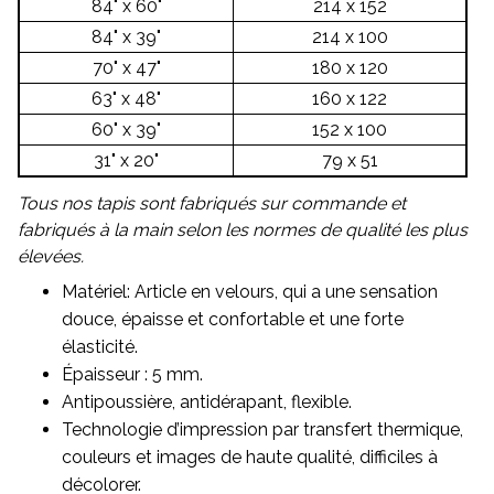
84" x 60"
214 x 152
84" x 39"
214 x 100
70" x 47"
180 x 120
63" x 48"
160 x 122
60" x 39"
152 x 100
31" x 20"
79 x 51
Tous nos tapis sont fabriqués sur commande et
fabriqués à la main selon les normes de qualité les plus
élevées.
Matériel: Article en velours, qui a une sensation
douce, épaisse et confortable et une forte
élasticité.
Épaisseur : 5 mm.
Antipoussière, antidérapant, flexible.
Technologie d’impression par transfert thermique,
couleurs et images de haute qualité, difficiles à
décolorer.