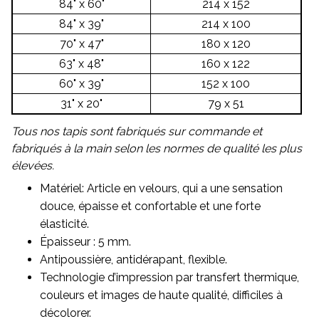
84" x 60"
214 x 152
84" x 39"
214 x 100
70" x 47"
180 x 120
63" x 48"
160 x 122
60" x 39"
152 x 100
31" x 20"
79 x 51
Tous nos tapis sont fabriqués sur commande et
fabriqués à la main selon les normes de qualité les plus
élevées.
Matériel: Article en velours, qui a une sensation
douce, épaisse et confortable et une forte
élasticité.
Épaisseur : 5 mm.
Antipoussière, antidérapant, flexible.
Technologie d’impression par transfert thermique,
couleurs et images de haute qualité, difficiles à
décolorer.