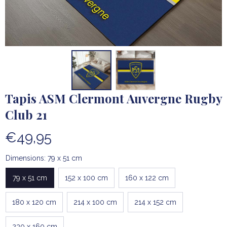
Tapis ASM Clermont Auvergne Rugby 
Club 21
€49,95
Dimensions: 79 x 51 cm
79 x 51 cm
152 x 100 cm
160 x 122 cm
180 x 120 cm
214 x 100 cm
214 x 152 cm
230 x 160 cm