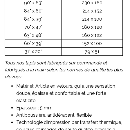
90" x 63"
230 x 160
84" x 60"
214 x 152
84" x 39"
214 x 100
70" x 47"
180 x 120
63" x 48"
160 x 122
60" x 39"
152 x 100
31" x 20"
79 x 51
Tous nos tapis sont fabriqués sur commande et
fabriqués à la main selon les normes de qualité les plus
élevées.
Matériel: Article en velours, qui a une sensation
douce, épaisse et confortable et une forte
élasticité.
Épaisseur : 5 mm.
Antipoussière, antidérapant, flexible.
Technologie d’impression par transfert thermique,
couleurs et images de haute qualité, difficiles à