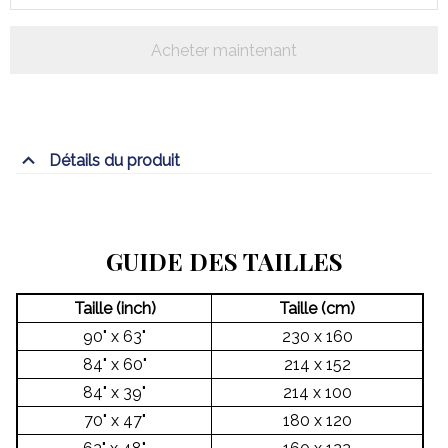
Acheter maintenant
Détails du produit
GUIDE DES TAILLES
Taille (inch)
Taille (cm)
90" x 63"
230 x 160
84" x 60"
214 x 152
84" x 39"
214 x 100
70" x 47"
180 x 120