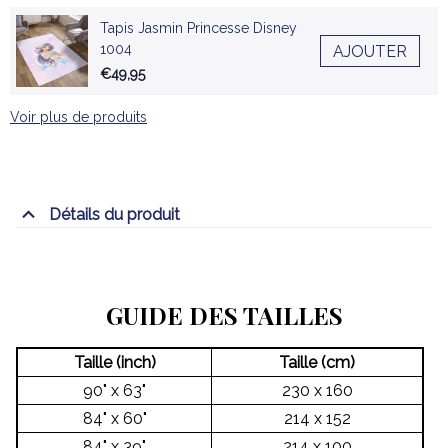
Tapis Jasmin Princesse Disney
1004
AJOUTER
€49,95
Voir plus de produits
Détails du produit
GUIDE DES TAILLES
Taille (inch)
Taille (cm)
90" x 63"
230 x 160
84" x 60"
214 x 152
84" x 39"
214 x 100