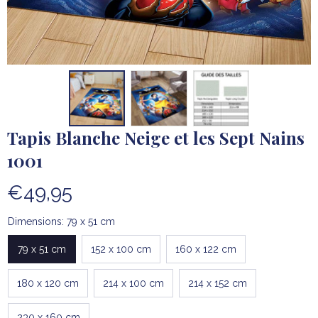
Tapis Blanche Neige et les Sept Nains 
1001
€49,95
Dimensions: 79 x 51 cm
79 x 51 cm
152 x 100 cm
160 x 122 cm
180 x 120 cm
214 x 100 cm
214 x 152 cm
230 x 160 cm