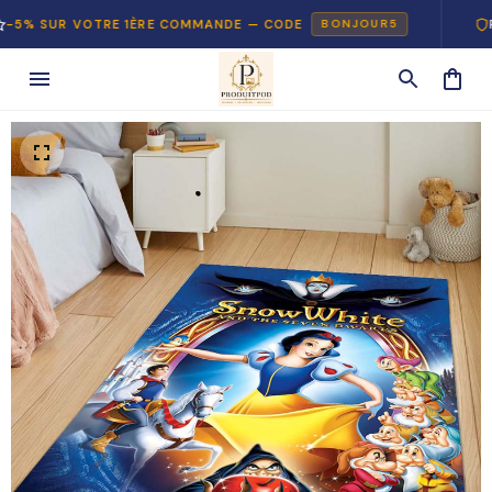
R VOTRE 1ÈRE COMMANDE — CODE
PAIEMEN
BONJOUR5