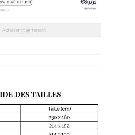
€89,91
10% DE RÉDUCTION
€99,90
roduit
Acheter maintenant
IDE DES TAILLES
Taille (cm)
230 x 160
214 x 152
214 x 100