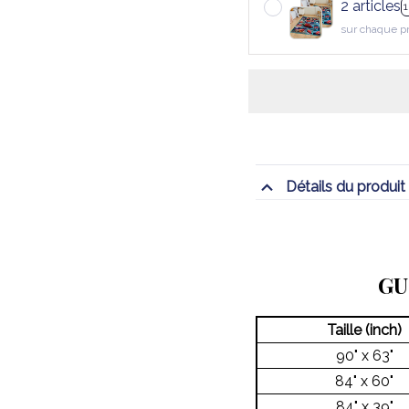
2 articles
sur chaque p
Détails du produit
GU
Taille (inch)
90" x 63"
84" x 60"
84" x 39"