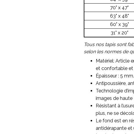
70" x 47"
63" x 48"
60" x 39"
31" x 20"
Tous nos tapis sont fa
selon les normes de qua
Matériel: Article 
et confortable et 
Épaisseur : 5 mm.
Antipoussière, ant
Technologie d’imp
images de haute qu
Résistant à l’usu
plus, ne se décol
Le fond est en ré
antidérapante et 