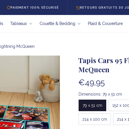
MENT 100% SÉCURISÉ
RETOURS GRATUITS 30 JOURS
és
Tableaux
Couette & Bedding
Plaid & Couverture
Lightning McQueen
Tapis Cars 95 
McQueen
€49,95
Dimensions: 79 x 51 cm
79 x 51 cm
152 x 10
214 x 100 cm
214 x 