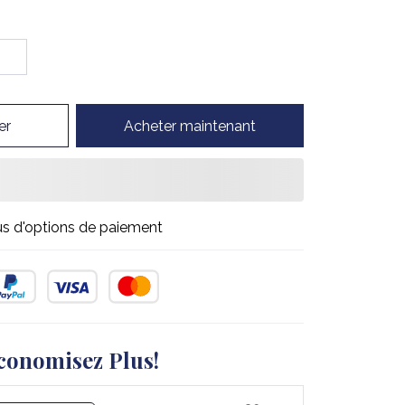
er
Acheter maintenant
us d'options de paiement
conomisez Plus!