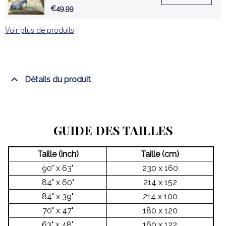
Parure de lit Ensemble De
€49,99
Literie
Voir plus de produits
Détails du produit
GUIDE DES TAILLES
Taille (inch)
Taille (cm)
90" x 63"
230 x 160
84" x 60"
214 x 152
84" x 39"
214 x 100
70" x 47"
180 x 120
63" x 48"
160 x 122