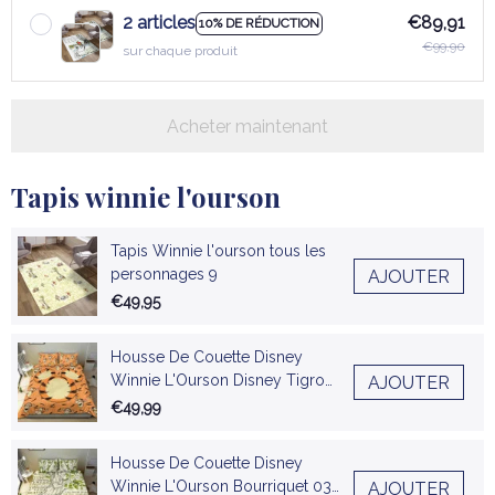
2 articles
€89,91
10% DE RÉDUCTION
€99,90
sur chaque produit
Acheter maintenant
Tapis winnie l'ourson
Tapis Winnie l'ourson tous les
personnages 9
AJOUTER
€49,95
Housse De Couette Disney
Winnie L'Ourson Disney Tigrou
AJOUTER
03 Parure de lit Ensemble De
€49,99
Literie
Housse De Couette Disney
Winnie L'Ourson Bourriquet 03
AJOUTER