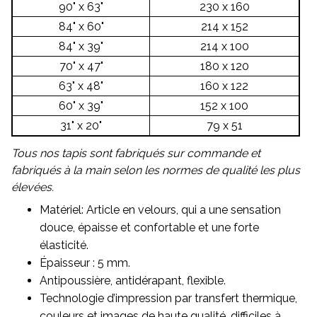
90" x 63"
230 x 160
84" x 60"
214 x 152
84" x 39"
214 x 100
70" x 47"
180 x 120
63" x 48"
160 x 122
60" x 39"
152 x 100
31" x 20"
79 x 51
Tous nos tapis sont fabriqués sur commande et
fabriqués à la main selon les normes de qualité les plus
élevées.
Matériel: Article en velours, qui a une sensation
douce, épaisse et confortable et une forte
élasticité.
Épaisseur : 5 mm.
Antipoussière, antidérapant, flexible.
Technologie d’impression par transfert thermique,
couleurs et images de haute qualité, difficiles à