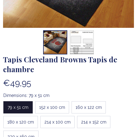
Tapis Cleveland Browns Tapis de 
chambre
€49,95
Dimensions: 79 x 51 cm
79 x 51 cm
152 x 100 cm
160 x 122 cm
180 x 120 cm
214 x 100 cm
214 x 152 cm
230 x 160 cm