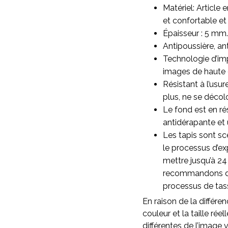
Matériel: Article 
et confortable et 
Épaisseur : 5 mm.
Antipoussière, ant
Technologie d’imp
images de haute qu
Résistant à l’usu
plus, ne se décol
Le fond est en ré
antidérapante et 
Les tapis sont sc
le processus d’ex
mettre jusqu’à 24
recommandons d’as
processus de ta
En raison de la différen
couleur et la taille rée
différentes de l’image v