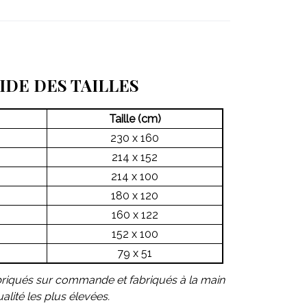
IDE DES TAILLES
Taille (cm)
230 x 160
214 x 152
214 x 100
180 x 120
160 x 122
152 x 100
79 x 51
briqués sur commande et fabriqués à la main
lité les plus élevées.