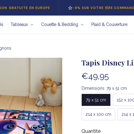
UITE EN EUROPE
-5% SUR VOTRE 1ÈRE COMMANDE — CODE
és
Tableaux
Couette & Bedding
Plaid & Couverture
mignons
Tapis Disney Li
€49,95
Dimensions: 79 x 51 cm
79 x 51 cm
152 x 10
214 x 100 cm
214 x 
Quantité