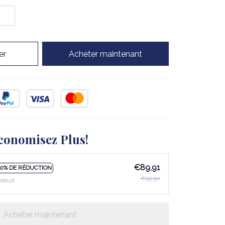
er
Acheter maintenant
conomisez Plus!
€89,91
10% DE RÉDUCTION
€99,90
roduit
Acheter maintenant