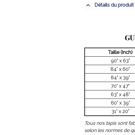
Détails du produit
GU
Taille (inch)
90" x 63"
84" x 60"
84" x 39"
70" x 47"
63" x 48"
60" x 39"
31" x 20"
Tous nos tapis sont fa
selon les normes de qua