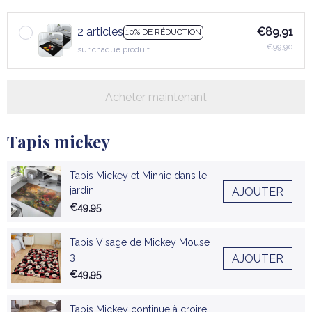
2 articles
€89,91
10% DE RÉDUCTION
€99,90
sur chaque produit
Acheter maintenant
Tapis mickey
Tapis Mickey et Minnie dans le
jardin
AJOUTER
€49,95
Tapis Visage de Mickey Mouse
3
AJOUTER
€49,95
Tapis Mickey continue à croire