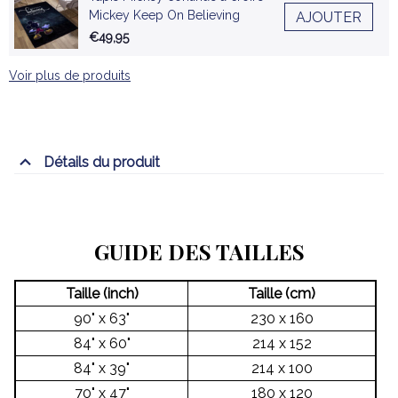
Mickey Keep On Believing
AJOUTER
€49,95
Voir plus de produits
Détails du produit
GUIDE DES TAILLES
Taille (inch)
Taille (cm)
90" x 63"
230 x 160
84" x 60"
214 x 152
84" x 39"
214 x 100
70" x 47"
180 x 120