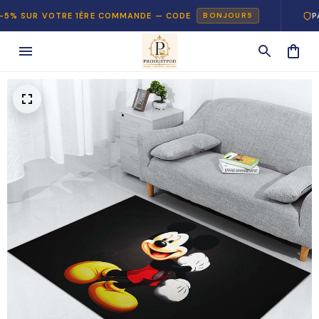
R VOTRE 1ÈRE COMMANDE — CODE
PAIEMENT
BONJOUR5