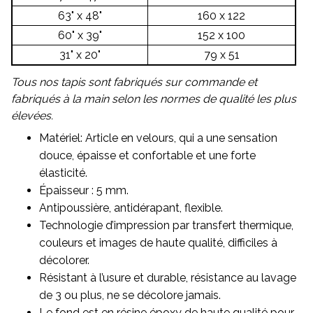
63" x 48"
160 x 122
60" x 39"
152 x 100
31" x 20"
79 x 51
Tous nos tapis sont fabriqués sur commande et
fabriqués à la main selon les normes de qualité les plus
élevées.
Matériel: Article en velours, qui a une sensation
douce, épaisse et confortable et une forte
élasticité.
Épaisseur : 5 mm.
Antipoussière, antidérapant, flexible.
Technologie d’impression par transfert thermique,
couleurs et images de haute qualité, difficiles à
décolorer.
Résistant à l’usure et durable, résistance au lavage
de 3 ou plus, ne se décolore jamais.
Le fond est en résine époxy de haute qualité pour