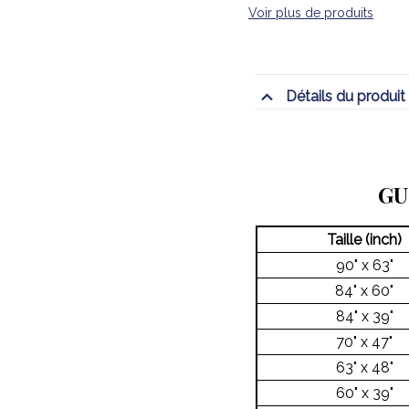
Voir plus de produits
Détails du produit
GU
Taille (inch)
90" x 63"
84" x 60"
84" x 39"
70" x 47"
63" x 48"
60" x 39"