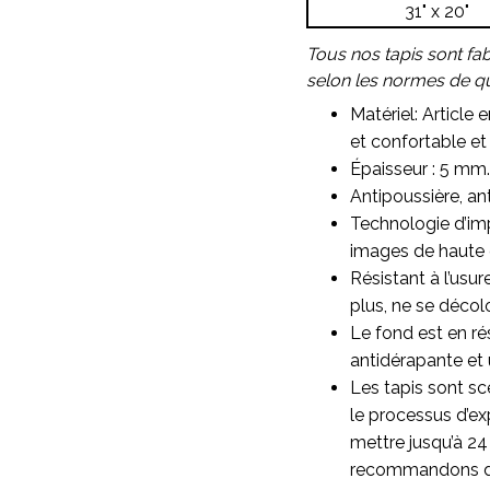
31" x 20"
Tous nos tapis sont fa
selon les normes de qua
Matériel: Article 
et confortable et 
Épaisseur : 5 mm.
Antipoussière, ant
Technologie d’imp
images de haute qu
Résistant à l’usu
plus, ne se décol
Le fond est en ré
antidérapante et 
Les tapis sont sc
le processus d’ex
mettre jusqu’à 24
recommandons d’as