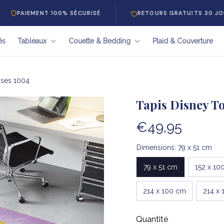
MENT 100% SÉCURISÉ
RETOURS GRATUITS 30 JOURS
és
Tableaux
Couette & Bedding
Plaid & Couverture
sses 1004
Tapis Disney To
€49,95
Dimensions: 79 x 51 cm
79 x 51 cm
152 x 10
214 x 100 cm
214 x 
Quantité