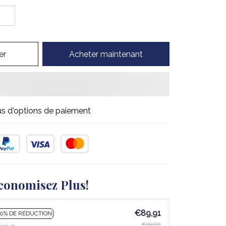
er
Acheter maintenant
us d'options de paiement
conomisez Plus!
€89,91
10% DE RÉDUCTION
€99,90