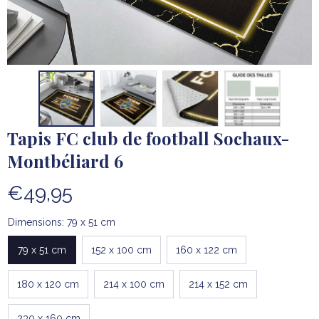
Tapis FC club de football Sochaux-
Montbéliard 6
€49,95
Dimensions: 79 x 51 cm
79 x 51 cm
152 x 100 cm
160 x 122 cm
180 x 120 cm
214 x 100 cm
214 x 152 cm
230 x 160 cm