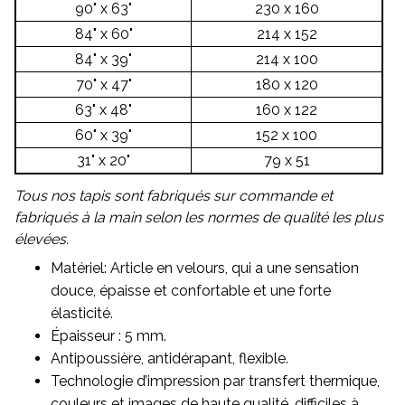
90" x 63"
230 x 160
84" x 60"
214 x 152
84" x 39"
214 x 100
70" x 47"
180 x 120
63" x 48"
160 x 122
60" x 39"
152 x 100
31" x 20"
79 x 51
Tous nos tapis sont fabriqués sur commande et
fabriqués à la main selon les normes de qualité les plus
élevées.
Matériel: Article en velours, qui a une sensation
douce, épaisse et confortable et une forte
élasticité.
Épaisseur : 5 mm.
Antipoussière, antidérapant, flexible.
Technologie d’impression par transfert thermique,
couleurs et images de haute qualité, difficiles à