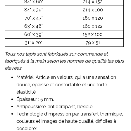
84" x 60"
214 x 152
84" x 39"
214 x 100
70" x 47"
180 x 120
63" x 48"
160 x 122
60" x 39"
152 x 100
31" x 20"
79 x 51
Tous nos tapis sont fabriqués sur commande et
fabriqués à la main selon les normes de qualité les plus
élevées.
Matériel: Article en velours, qui a une sensation
douce, épaisse et confortable et une forte
élasticité.
Épaisseur : 5 mm.
Antipoussière, antidérapant, flexible.
Technologie d’impression par transfert thermique,
couleurs et images de haute qualité, difficiles à
décolorer.