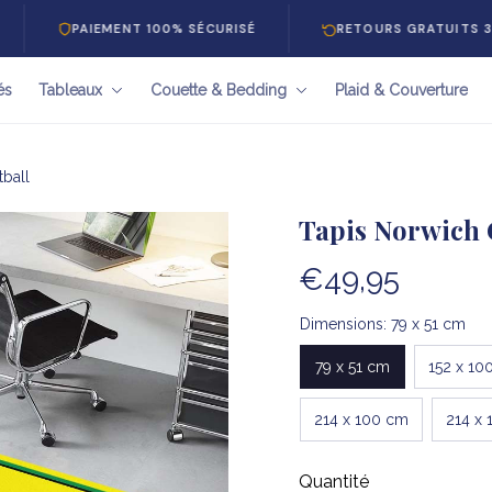
AIEMENT 100% SÉCURISÉ
RETOURS GRATUITS 30 JOURS
és
Tableaux
Couette & Bedding
Plaid & Couverture
tball
Tapis Norwich C
€49,95
Dimensions: 79 x 51 cm
79 x 51 cm
152 x 10
214 x 100 cm
214 x 
Quantité