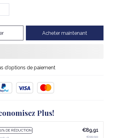
er
Acheter maintenant
us d'options de paiement
conomisez Plus!
€89,91
10% DE RÉDUCTION
€99,90