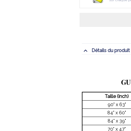
sur chaque p
Détails du produit
GU
Taille (inch)
90" x 63"
84" x 60"
84" x 39"
70" x 47"