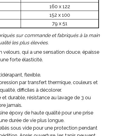
160 x 122
152 x 100
79 x 51
briqués sur commande et fabriqués à la main
lité les plus élevées.
en velours, qui a une sensation douce, épaisse
une forte élasticité.
idérapant, flexible.
ression par transfert thermique, couleurs et
alité, difficiles à décolorer.
re et durable, résistance au lavage de 3 ou
ore jamais.
sine époxy de haute qualité pour une prise
une durée de vie plus longue.
ellés sous vide pour une protection pendant
pédition. Après ouverture, les tapis peuvent