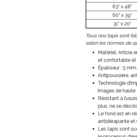
63" x 48"
60" x 39"
31" x 20"
Tous nos tapis sont fa
selon les normes de qua
Matériel: Article 
et confortable et 
Épaisseur : 5 mm.
Antipoussière, ant
Technologie d’imp
images de haute qu
Résistant à l’usu
plus, ne se décol
Le fond est en ré
antidérapante et 
Les tapis sont sc
le processus d’ex