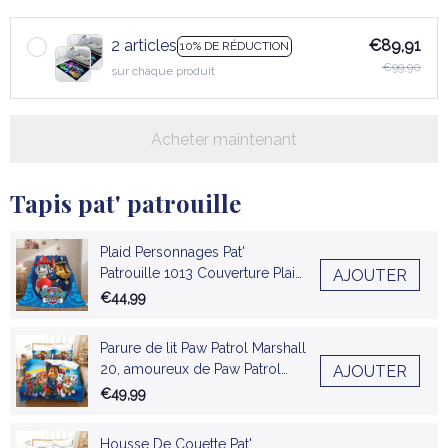
2 articles
€89,91
10% DE RÉDUCTION
€99,90
sur chaque produit
Acheter maintenant
Tapis pat' patrouille
Plaid Personnages Pat'
Patrouille 1013 Couverture Plaid
AJOUTER
Polaire Plaid Canapé
€44,99
Parure de lit Paw Patrol Marshall
20, amoureux de Paw Patrol
AJOUTER
Marshall Housse De Couette
€49,99
Ensemble De Literie
Housse De Couette Pat'