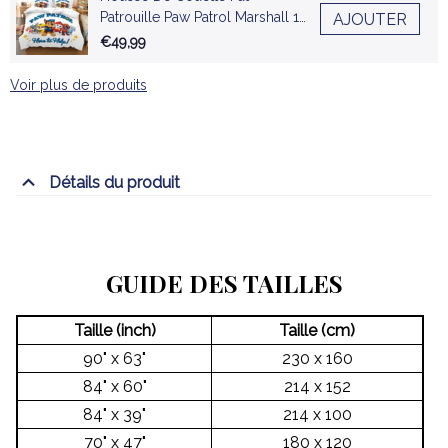
Patrouille Paw Patrol Marshall 12
AJOUTER
Parure de lit Ensemble De
€49,99
Literie
Voir plus de produits
Détails du produit
GUIDE DES TAILLES
Taille (inch)
Taille (cm)
90" x 63"
230 x 160
84" x 60"
214 x 152
84" x 39"
214 x 100
70" x 47"
180 x 120