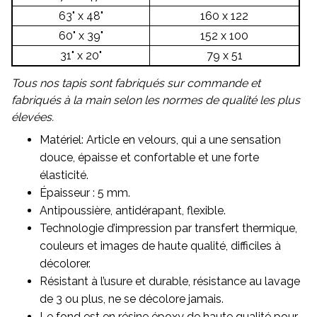
63" x 48"
160 x 122
60" x 39"
152 x 100
31" x 20"
79 x 51
Tous nos tapis sont fabriqués sur commande et
fabriqués à la main selon les normes de qualité les plus
élevées.
Matériel: Article en velours, qui a une sensation
douce, épaisse et confortable et une forte
élasticité.
Épaisseur : 5 mm.
Antipoussière, antidérapant, flexible.
Technologie d’impression par transfert thermique,
couleurs et images de haute qualité, difficiles à
décolorer.
Résistant à l’usure et durable, résistance au lavage
de 3 ou plus, ne se décolore jamais.
Le fond est en résine époxy de haute qualité pour