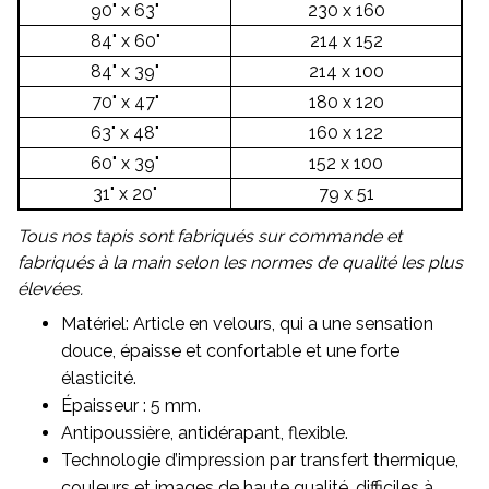
90" x 63"
230 x 160
84" x 60"
214 x 152
84" x 39"
214 x 100
70" x 47"
180 x 120
63" x 48"
160 x 122
60" x 39"
152 x 100
31" x 20"
79 x 51
Tous nos tapis sont fabriqués sur commande et
fabriqués à la main selon les normes de qualité les plus
élevées.
Matériel: Article en velours, qui a une sensation
douce, épaisse et confortable et une forte
élasticité.
Épaisseur : 5 mm.
Antipoussière, antidérapant, flexible.
Technologie d’impression par transfert thermique,
couleurs et images de haute qualité, difficiles à