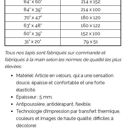
84" x 60"
214 x 152
84" x 39"
214 x 100
70" x 47"
180 x 120
63" x 48"
160 x 122
60" x 39"
152 x 100
31" x 20"
79 x 51
Tous nos tapis sont fabriqués sur commande et
fabriqués à la main selon les normes de qualité les plus
élevées.
Matériel: Article en velours, qui a une sensation
douce, épaisse et confortable et une forte
élasticité.
Épaisseur : 5 mm.
Antipoussière, antidérapant, flexible.
Technologie d’impression par transfert thermique,
couleurs et images de haute qualité, difficiles à
décolorer.