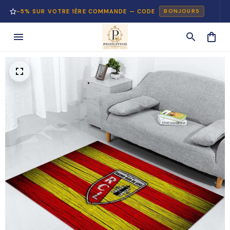
5% SUR VOTRE 1ÈRE COMMANDE — CODE
PA
BONJOUR5