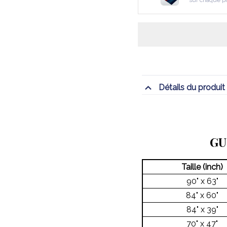
sur chaque p
Détails du produit
GU
Taille (inch)
90" x 63"
84" x 60"
84" x 39"
70" x 47"