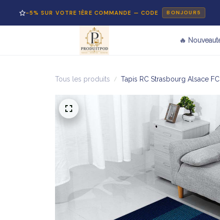
% SUR VOTRE 1ÈRE COMMANDE — CODE
PAI
BONJOUR5
🔥 Nouveaut
Tous les produits
Tapis RC Strasbourg Alsace FC