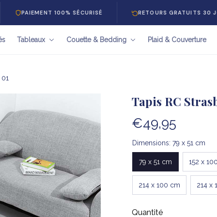
EMENT 100% SÉCURISÉ
RETOURS GRATUITS 30 JOURS
és
Tableaux
Couette & Bedding
Plaid & Couverture
 01
Tapis RC Stras
€49,95
Dimensions: 79 x 51 cm
79 x 51 cm
152 x 10
214 x 100 cm
214 x 
Quantité