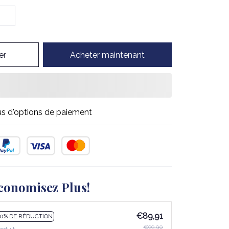
er
Acheter maintenant
us d'options de paiement
conomisez Plus!
€89,91
10% DE RÉDUCTION
€99,90