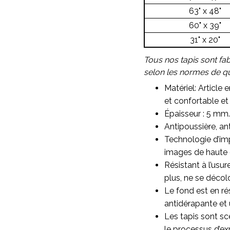
63" x 48"
60" x 39"
31" x 20"
Tous nos tapis sont fa
selon les normes de qua
Matériel: Article 
et confortable et 
Épaisseur : 5 mm.
Antipoussière, ant
Technologie d’imp
images de haute qu
Résistant à l’usu
plus, ne se décol
Le fond est en ré
antidérapante et 
Les tapis sont sc
le processus d’ex