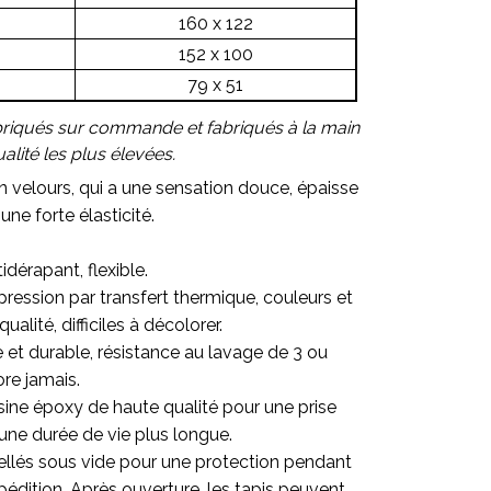
160 x 122
152 x 100
79 x 51
briqués sur commande et fabriqués à la main
lité les plus élevées.
en velours, qui a une sensation douce, épaisse
une forte élasticité.
idérapant, flexible.
ression par transfert thermique, couleurs et
alité, difficiles à décolorer.
re et durable, résistance au lavage de 3 ou
ore jamais.
sine époxy de haute qualité pour une prise
une durée de vie plus longue.
ellés sous vide pour une protection pendant
pédition. Après ouverture, les tapis peuvent