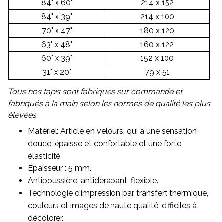
84" x 60"
214 x 152
84" x 39"
214 x 100
70" x 47"
180 x 120
63" x 48"
160 x 122
60" x 39"
152 x 100
31" x 20"
79 x 51
Tous nos tapis sont fabriqués sur commande et
fabriqués à la main selon les normes de qualité les plus
élevées.
Matériel: Article en velours, qui a une sensation
douce, épaisse et confortable et une forte
élasticité.
Épaisseur : 5 mm.
Antipoussière, antidérapant, flexible.
Technologie d’impression par transfert thermique,
couleurs et images de haute qualité, difficiles à
décolorer.