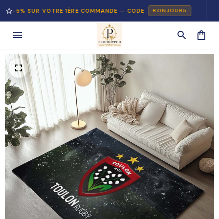
 SUR VOTRE 1ÈRE COMMANDE — CODE
PAIE
BONJOUR5