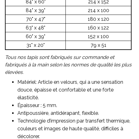
84" x 60"
214 x 152
84" x 39"
214 x 100
70" x 47"
180 x 120
63" x 48"
160 x 122
60" x 39"
152 x 100
31" x 20"
79 x 51
Tous nos tapis sont fabriqués sur commande et
fabriqués à la main selon les normes de qualité les plus
élevées.
Matériel: Article en velours, qui a une sensation
douce, épaisse et confortable et une forte
élasticité.
Épaisseur : 5 mm.
Antipoussière, antidérapant, flexible.
Technologie d’impression par transfert thermique,
couleurs et images de haute qualité, difficiles à
décolorer.