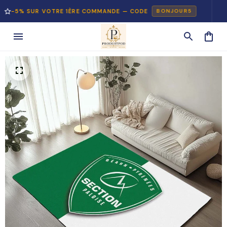
SUR VOTRE 1ÈRE COMMANDE — CODE
PAIEM
BONJOUR5