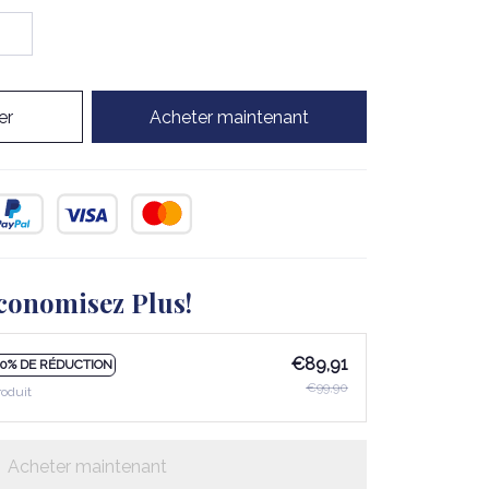
er
Acheter maintenant
conomisez Plus!
€89,91
10% DE RÉDUCTION
€99,90
roduit
Acheter maintenant