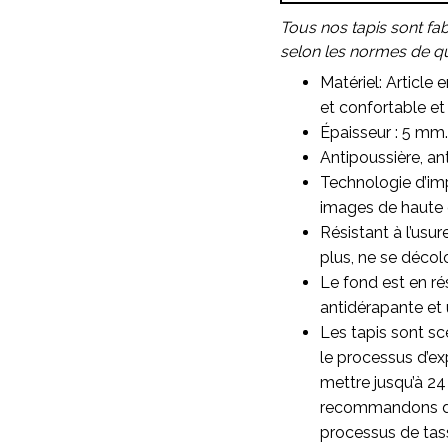
Tous nos tapis sont fa
selon les normes de qua
Matériel: Article 
et confortable et 
Épaisseur : 5 mm.
Antipoussière, ant
Technologie d’imp
images de haute qu
Résistant à l’usu
plus, ne se décol
Le fond est en ré
antidérapante et 
Les tapis sont sc
le processus d’ex
mettre jusqu’à 24
recommandons d’as
processus de ta