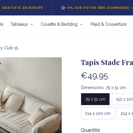
E EN EUROPE
-5% SUR VOTRE 1ÈRE COMMANDE — CODE
és
Tableaux
Couette & Bedding
Plaid & Couverture
by Club 15
Tapis Stade Fra
€49,95
Dimensions: 79 x 51 cm
79 x 51 cm
152 x 10
214 x 100 cm
214 x 
Quantité