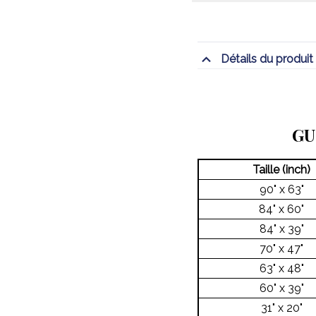
Détails du produit
GU
Taille (inch)
90" x 63"
84" x 60"
84" x 39"
70" x 47"
63" x 48"
60" x 39"
31" x 20"