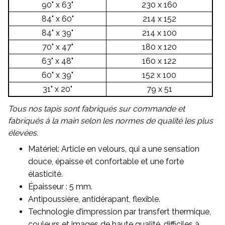
90" x 63"
230 x 160
84" x 60"
214 x 152
84" x 39"
214 x 100
70" x 47"
180 x 120
63" x 48"
160 x 122
60" x 39"
152 x 100
31" x 20"
79 x 51
Tous nos tapis sont fabriqués sur commande et
fabriqués à la main selon les normes de qualité les plus
élevées.
Matériel: Article en velours, qui a une sensation
douce, épaisse et confortable et une forte
élasticité.
Épaisseur : 5 mm.
Antipoussière, antidérapant, flexible.
Technologie d’impression par transfert thermique,
couleurs et images de haute qualité, difficiles à