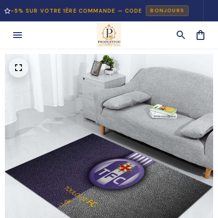
% SUR VOTRE 1ÈRE COMMANDE — CODE
PAIE
BONJOUR5