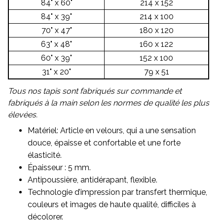
84" x 60"
214 x 152
84" x 39"
214 x 100
70" x 47"
180 x 120
63" x 48"
160 x 122
60" x 39"
152 x 100
31" x 20"
79 x 51
Tous nos tapis sont fabriqués sur commande et
fabriqués à la main selon les normes de qualité les plus
élevées.
Matériel: Article en velours, qui a une sensation
douce, épaisse et confortable et une forte
élasticité.
Épaisseur : 5 mm.
Antipoussière, antidérapant, flexible.
Technologie d’impression par transfert thermique,
couleurs et images de haute qualité, difficiles à
décolorer.