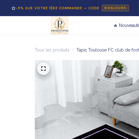
% SUR VOTRE 1ÈRE COMMANDE — CODE
PAI
BONJOUR5
🔥 Nouveaut
Tous les produits
Tapis Toulouse FC club de foot