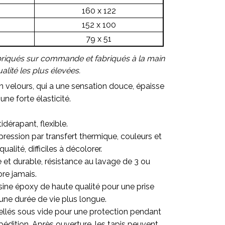
160 x 122
152 x 100
79 x 51
briqués sur commande et fabriqués à la main
lité les plus élevées.
en velours, qui a une sensation douce, épaisse
une forte élasticité.
idérapant, flexible.
ression par transfert thermique, couleurs et
alité, difficiles à décolorer.
re et durable, résistance au lavage de 3 ou
ore jamais.
sine époxy de haute qualité pour une prise
une durée de vie plus longue.
ellés sous vide pour une protection pendant
pédition. Après ouverture, les tapis peuvent