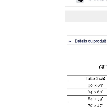
sur chaque p
Détails du produit
GU
Taille (inch)
90" x 63"
84" x 60"
84" x 39"
70" x 47"