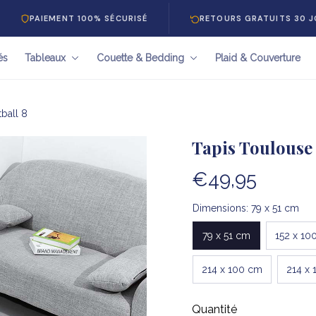
EMENT 100% SÉCURISÉ
RETOURS GRATUITS 30 JOURS
és
Tableaux
Couette & Bedding
Plaid & Couverture
ball 8
Tapis Toulouse 
€49,95
Dimensions: 79 x 51 cm
79 x 51 cm
152 x 10
214 x 100 cm
214 x 
Quantité