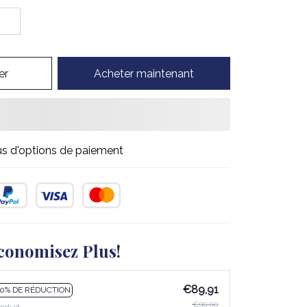
er
Acheter maintenant
us d'options de paiement
conomisez Plus!
€89,91
10% DE RÉDUCTION
€99,90