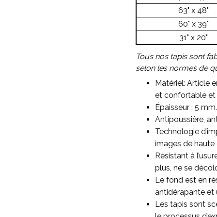
63" x 48"
60" x 39"
31" x 20"
Tous nos tapis sont fa
selon les normes de qua
Matériel: Article 
et confortable et 
Épaisseur : 5 mm.
Antipoussière, ant
Technologie d’imp
images de haute qu
Résistant à l’usu
plus, ne se décol
Le fond est en ré
antidérapante et 
Les tapis sont sc
le processus d’ex