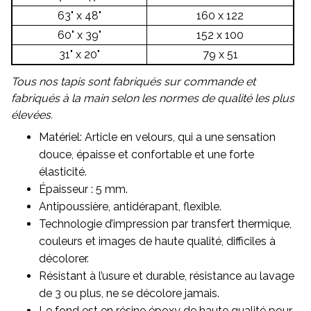
63" x 48"
160 x 122
60" x 39"
152 x 100
31" x 20"
79 x 51
Tous nos tapis sont fabriqués sur commande et
fabriqués à la main selon les normes de qualité les plus
élevées.
Matériel: Article en velours, qui a une sensation
douce, épaisse et confortable et une forte
élasticité.
Épaisseur : 5 mm.
Antipoussière, antidérapant, flexible.
Technologie d’impression par transfert thermique,
couleurs et images de haute qualité, difficiles à
décolorer.
Résistant à l’usure et durable, résistance au lavage
de 3 ou plus, ne se décolore jamais.
Le fond est en résine époxy de haute qualité pour