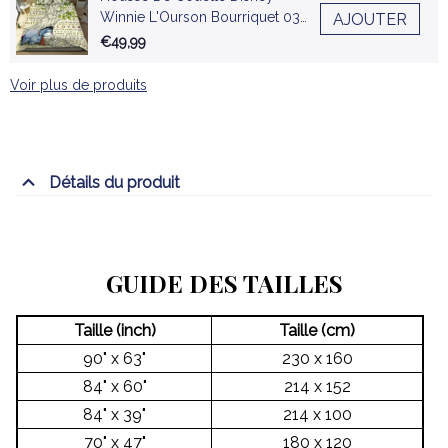
Winnie L'Ourson Bourriquet 03
AJOUTER
Parure de lit Ensemble De
€49,99
Literie
Voir plus de produits
Détails du produit
GUIDE DES TAILLES
Taille (inch)
Taille (cm)
90" x 63"
230 x 160
84" x 60"
214 x 152
84" x 39"
214 x 100
70" x 47"
180 x 120