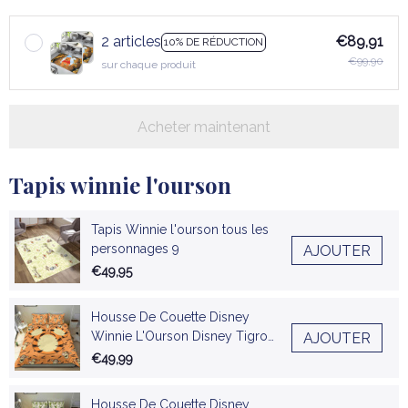
2 articles
€89,91
10% DE RÉDUCTION
€99,90
sur chaque produit
Acheter maintenant
Tapis winnie l'ourson
Tapis Winnie l'ourson tous les
personnages 9
AJOUTER
€49,95
Housse De Couette Disney
Winnie L'Ourson Disney Tigrou
AJOUTER
03 Parure de lit Ensemble De
€49,99
Literie
Housse De Couette Disney