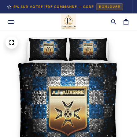
% SUR VOTRE 1ÈRE COMMANDE — CODE
PAI
BONJOUR5