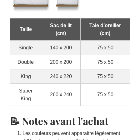
Sac de lit
Taie d’oreiller
Taille
(cm)
(cm)
Single
140 x 200
75 x 50
Double
200 x 200
75 x 50
King
240 x 220
75 x 50
Super
260 x 240
75 x 50
King
📝 Notes avant l'achat
Les couleurs peuvent apparaître légèrement