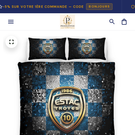
UR VOTRE 1ÈRE COMMANDE — CODE
PAIEME
BONJOUR5