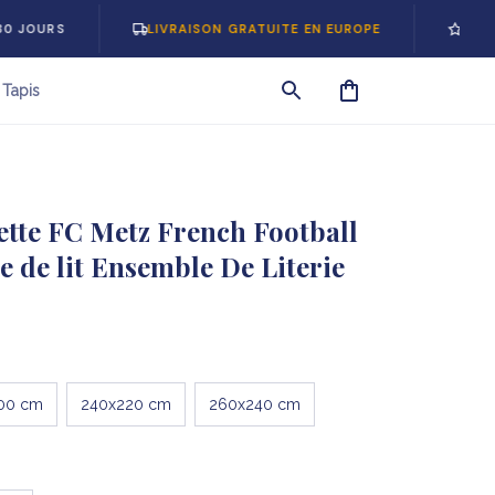
LIVRAISON GRATUITE EN EUROPE
-5% SUR VOT
Tapis
tte FC Metz French Football 
 de lit Ensemble De Literie
00 cm
240x220 cm
260x240 cm