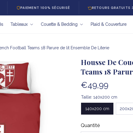
PAIEMENT 100% SÉCURISÉ
RETOURS GRATUITS 30 JOURS
és
Tableaux
Couette & Bedding
Plaid & Couverture
nch Football Teams 18 Parure de lit Ensemble De Literie
Housse De Coue
Teams 18 Parure
€49,99
Taille: 140x200 cm
140x200 cm
200x2
Quantité