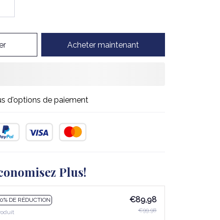
er
Acheter maintenant
us d'options de paiement
conomisez Plus!
€89,98
10% DE RÉDUCTION
€99,98
roduit