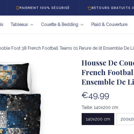
PAIEMENT 100% SÉCURISÉ
RETOURS GRATUITS 30 JOUR
és
Tableaux
Couette & Bedding
Plaid & Couverture
ble Foot 38 French Football Teams 01 Parure de lit Ensemble De Lit
Housse De Coue
French Football
Ensemble De Li
€49,99
Taille: 140x200 cm
140x200 cm
200x2