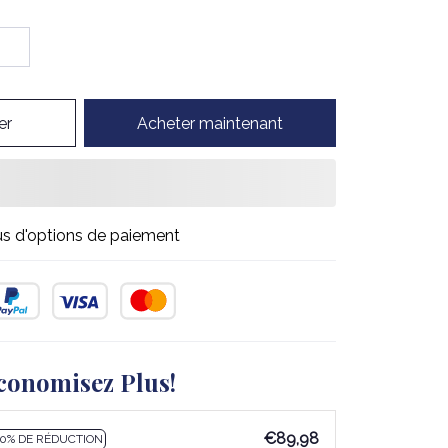
er
Acheter maintenant
us d'options de paiement
conomisez Plus!
€89,98
10% DE RÉDUCTION