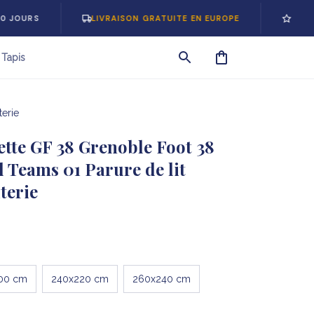
S
LIVRAISON GRATUITE EN EUROPE
-5% SUR VO
Tapis
erie
tte GF 38 Grenoble Foot 38 
 Teams 01 Parure de lit 
terie
00 cm
240x220 cm
260x240 cm