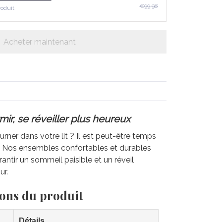
€99,98
roduit
Acheter maintenant
ir, se réveiller plus heureux
rner dans votre lit ? Il est peut-être temps
e. Nos ensembles confortables et durables
antir un sommeil paisible et un réveil
ur.
ions du produit
Détails