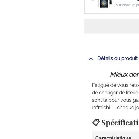
sur chaque p
Détails du produit
Mieux dorm
Fatigué de vous retou
de changer de literi
sont là pour vous gar
rafraîchi — chaque jo
📋 Spécificat
Caractéristique