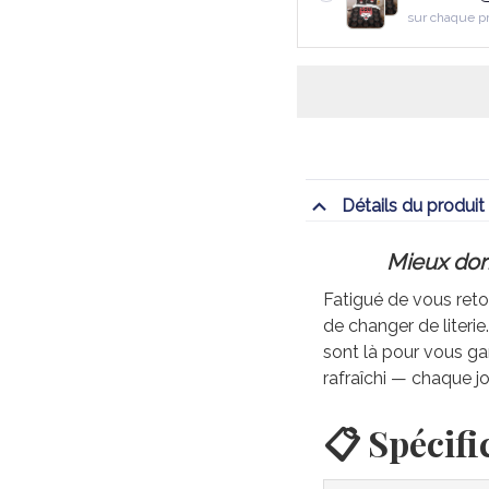
sur chaque p
Détails du produit
Mieux dorm
Fatigué de vous retou
de changer de literi
sont là pour vous gar
rafraîchi — chaque jo
📋 Spécifi