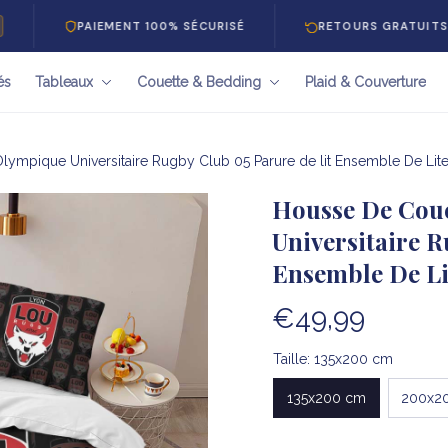
PAIEMENT 100% SÉCURISÉ
RETOURS GRATUITS 30 JOUR
és
Tableaux
Couette & Bedding
Plaid & Couverture
ympique Universitaire Rugby Club 05 Parure de lit Ensemble De Lite
Housse De Coue
Universitaire R
Ensemble De Li
€49,99
Taille: 135x200 cm
135x200 cm
200x2