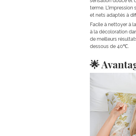
sensation douce et du
terme. L'impression 
et nets adaptés à di
Facile à nettoyer à 
à la décoloration da
de meilleurs résultat
dessous de 40℃.
🌟 Avanta