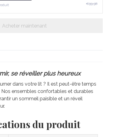
€99,98
roduit
Acheter maintenant
ir, se réveiller plus heureux
rner dans votre lit ? Il est peut-être temps
e. Nos ensembles confortables et durables
antir un sommeil paisible et un réveil
ur.
cations du produit