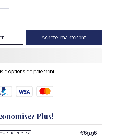
er
Acheter maintenant
us d'options de paiement
conomisez Plus!
€89,98
10% DE RÉDUCTION