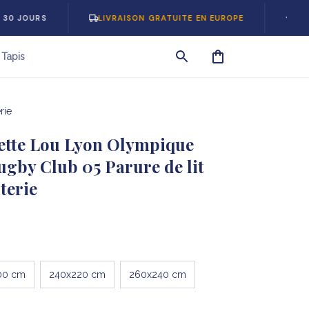
S
LIVRAISON GRATUITE EN EUROPE
-5% SUR VO
Tapis
rie
tte Lou Lyon Olympique 
ugby Club 05 Parure de lit 
terie
00 cm
240x220 cm
260x240 cm